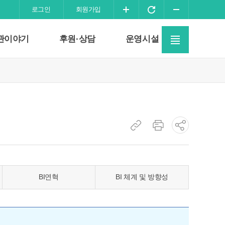
화
화
화
로그인
회원가입
면
면
면
사
확
초
축
관이야기
후원·상담
운영시설
이
대
기
소
트
화
맵
이
동
현
현
소
재
재
셜
페
페
네
이
이
트
BI연혁
BI 체계 및 방향성
지
지
워
주
인
크
소
쇄
공
복
유