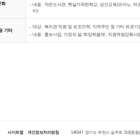
문화
내용 : 작은도서관, 햇살가득한학교, 성인교육(피아노, 하모
리)
대상 : 복지관 직원 및 보조인력, 지역주민 등 기타 유관기
등 기타
내용 : 홍보사업, 가정의 달 ‘희망틔움제’, 직원역량강화
사이트맵
개인정보처리방침
145547
경기도 부천시 길주로 210(중동