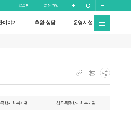
화
화
화
로그인
회원가입
면
면
면
사
확
초
축
관이야기
후원·상담
운영시설
이
대
기
소
트
화
맵
이
동
현
현
소
재
재
셜
페
페
네
이
이
트
동종합사회복지관
심곡동종합사회복지관
지
지
워
주
인
크
소
쇄
공
복
유