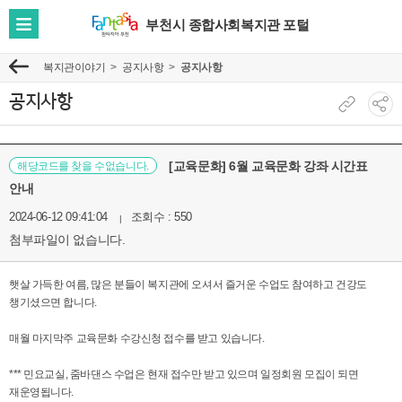
부천시 종합사회복지관 포털
전
체
복지관이야기
공지사항
공지사항
이
메
전
뉴
공지사항
현
소
보
재
셜
기
페
네
[교육문화] 6월 교육문화 강좌 시간표
해당코드를 찾을 수없습니다.
이
트
안내
지
워
2024-06-12 09:41:04
조회수 : 550
주
크
첨부파일이 없습니다.
소
공
복
유
햇살 가득한 여름, 많은 분들이 복지관에 오셔서 즐거운 수업도 참여하고 건강도
사
보
챙기셨으면 합니다.
기
매월 마지막주 교육문화 수강신청 접수를 받고 있습니다.
*** 민요교실, 줌바댄스 수업은 현재 접수만 받고 있으며 일정회원 모집이 되면
재운영됩니다.