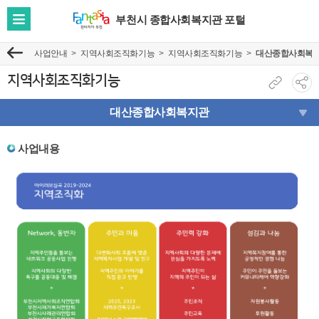
부천시 종합사회복지관 포털
전
체
사업안내
지역사회조직화기능
지역사회조직화기능
대산종합사회복
이
메
전
뉴
지역사회조직화기능
현
소
보
재
셜
대산종합사회복지관
기
페
네
이
트
사업내용
지
워
주
크
소
공
복
유
사
보
기