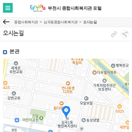
부천시 종합사회복지관 포털
전
체
종합사회복지관
심곡동종합사회복지관
오시는길
이
메
전
뉴
오시는길
현
소
보
재
셜
기
본관
페
네
이
트
지
워
주
크
소
공
복
유
사
보
기