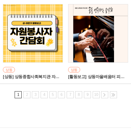
상동
상동
[상동] 상동종합사회복지관 자원봉사자 상하반기 간담회 활동보고
[활동보고] 상동마을배움터 피아노 발표회
1
2
3
4
5
6
7
8
9
10