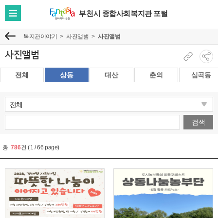
부천시 종합사회복지관 포털
전
체
복지관이야기
사진앨범
사진앨범
이
메
전
뉴
사진앨범
현
소
보
재
셜
전체
상동
대산
춘의
심곡동
기
페
네
이
트
지
워
주
크
검색
소
공
복
유
총
786
건
(
1
/
66
page)
사
보
기