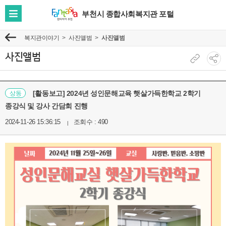
부천시 종합사회복지관 포털
전
체
복지관이야기
사진앨범
사진앨범
이
메
전
뉴
사진앨범
현
소
보
재
셜
기
페
네
[활동보고] 2024년 성인문해교육 햇살가득한학교 2학기
상동
이
트
종강식 및 강사 간담회 진행
지
워
2024-11-26 15:36:15
조회수 : 490
주
크
소
공
복
유
사
보
기