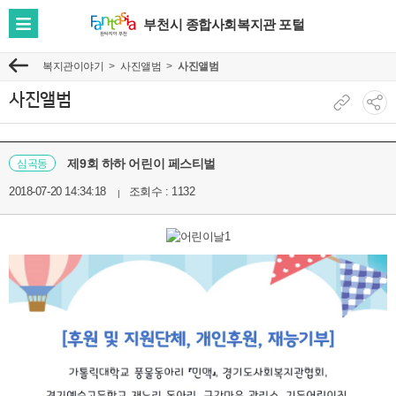
부천시 종합사회복지관 포털
전
체
복지관이야기
사진앨범
사진앨범
이
메
전
뉴
사진앨범
현
소
보
재
셜
기
페
네
제9회 하하 어린이 페스티벌
심곡동
이
트
2018-07-20 14:34:18
조회수 : 1132
지
워
주
크
소
공
복
유
사
보
기