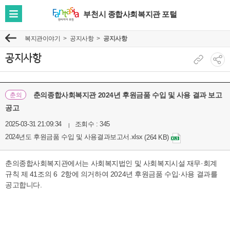
부천시 종합사회복지관 포털
전
체
복지관이야기
공지사항
공지사항
이
메
전
뉴
공지사항
현
소
보
재
셜
기
페
네
춘의종합사회복지관 2024년 후원금품 수입 및 사용 결과 보고
춘의
이
트
공고
지
워
2025-03-31 21:09:34
조회수 : 345
주
크
2024년도 후원금품 수입 및 사용결과보고서.xlsx
(264 KB)
소
공
복
유
춘의종합사회복지관에서는
사회복지법인 및 사회복지시설 재무·회계
사
보
규칙 제 41조의 6 2항에 의거하여 2024년 후원금품 수입
·사용 결과를
기
공고합니다.