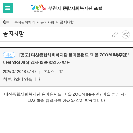
부천시 종합사회복지관 포털
전
체
복지관이야기
공지사항
공지사항
이
메
전
뉴
공지사항
현
소
보
재
셜
기
페
네
[공고] 대산종합사회복지관 온마음펀드 '마을 ZOOM IN(주민)'
대산
이
트
마을 영상 제작 강사 최종 합격자 발표
지
워
2025-07-28 18:57:40
조회수 : 264
주
크
첨부파일이 없습니다.
소
공
복
유
대산종합사회복지관 온마음펀드 '마을 ZOOM IN(주민)' 마을 영상 제작
사
보
강사 최종 합격자를 아래와 같이 발표합니다.
기